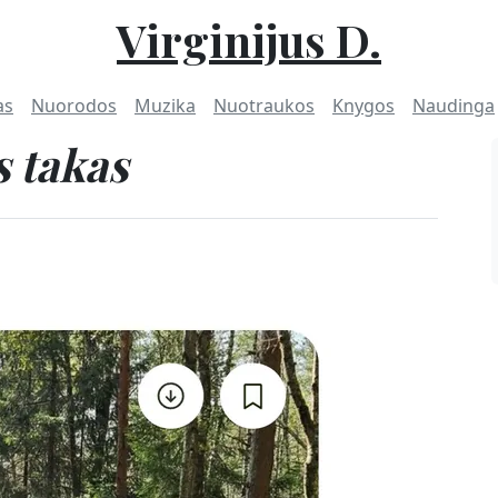
Virginijus D.
as
Nuorodos
Muzika
Nuotraukos
Knygos
Naudinga
s takas